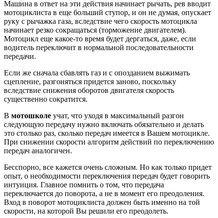
Машина в ответ на эти действия начинает рычать, рев вводит
мотоциклиста в еще больший ступор, и он не думая, опускает
руку с рычажка газа, вследствие чего скорость мотоцикла
начинает резко сокращаться (торможение двигателем).
Мотоцикл еще какое-то время будет дергаться, даже, если
водитель переключит в нормальной последовательности
передачи.
Если же сначала сбавлять газ и с опозданием выжимать
сцепление, разгоняться придется заново, поскольку
вследствие снижения оборотов двигателя скорость
существенно сократится.
В
мотошколе
учат, что уходя в максимальный разгон
следующую передачу нужно включать обязательно и делать
это столько раз, сколько передач имеется в Вашем мотоцикле.
При снижении скорости алгоритм действий по переключению
передач аналогичен.
Бесспорно, все кажется очень сложным. Но как только придет
опыт, о необходимости переключения передач будет говорить
интуиция. Главное помнить о том, что передача
переключается до поворота, а не в момент его преодоления.
Вход в поворот мотоциклиста должен быть именно на той
скорости, на которой Вы решили его преодолеть.